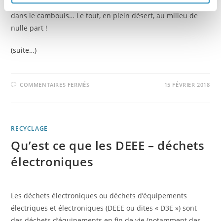
écran ou encore réparations au pôle mécanique les mains
t
dans le cambouis… Le tout, en plein désert, au milieu de
nulle part !
(suite…)
COMMENTAIRES FERMÉS
15 FÉVRIER 2018
RECYCLAGE
Qu’est ce que les DEEE – déchets
électroniques
Les déchets électroniques ou déchets d’équipements
électriques et électroniques (DEEE ou dites « D3E ») sont
des déchets d’équipements en fin de vie (notamment des