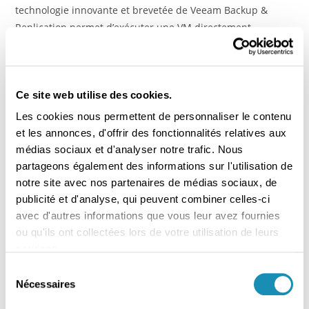
technologie innovante et brevetée de Veeam Backup &
Replication permet d’exécuter une VM directement…
COMMENTAIRES FERMÉS
27 FÉVRIER 2018
Ce site web utilise des cookies.
Les cookies nous permettent de personnaliser le contenu
SPONSORING
et les annonces, d'offrir des fonctionnalités relatives aux
BESTinfo sponsor de Romain et
médias sociaux et d'analyser notre trafic. Nous
Manuel sur le Raid 4L Trophy
partageons également des informations sur l'utilisation de
notre site avec nos partenaires de médias sociaux, de
publicité et d'analyse, qui peuvent combiner celles-ci
avec d'autres informations que vous leur avez fournies
ou qu'ils ont collectées lors de votre utilisation de leurs
L’aventure commence pour Romain et
services.
Manuel !
S
Nécessaires
é
l