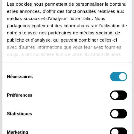
Les cookies nous permettent de personnaliser le contenu
– Justifier des délais de rétention appliqués aux applications
et les annonces, d'offrir des fonctionnalités relatives aux
médias sociaux et d'analyser notre trafic. Nous
gérant des DCP (données à caractère personnel).
partageons également des informations sur l'utilisation de
– Disposer d’un
Plan de Sauvegarde précis et à jour
qui
notre site avec nos partenaires de médias sociaux, de
détaille les protections, au niveau de la confidentialité,
publicité et d'analyse, qui peuvent combiner celles-ci
avec d'autres informations que vous leur avez fournies
mises en place.
ou qu'ils ont collectées lors de votre utilisation de leurs
– Disposer d’
espaces de restauration
apportant les mêmes
services.
mesures de sécurité que celles appliquées aux données de
S
production.
Nécessaires
é
l
Une revue régulière dédiée à l’activité
e
Préférences
sauvegarde/restauration
est un des composants d’une
c
bonne gestion. Elle comprend la revue des règles de
t
conservation, des comptes à privilège sur l’activité, les
i
Statistiques
demandes de restauration effectuées sur la période
o
analysée. Elle produit un compte-rendu permettant
n
Marketing