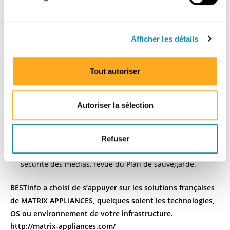
d’apporter la preuve du respect des mesures mises en
d
place.
u
c
Le
Plan de Sauvegarde
est un document, revu
Afficher les détails
o
régulièrement, qui détaille :
n
s
Tout autoriser
Les aspects techniques
: architecture détaillée,
e
composants matériels et logiciels.
n
Les aspects fonctionnels
: mécanismes de sauvegarde,
t
Autoriser la sélection
délais de conservation, protection (encryption…)
e
m
Les aspects organisationnels
: procédure de demande
e
de restauration, protection des données restaurées,
Refuser
n
gestion des droits d’accès aux données sauvegardées,
t
sécurité des médias, revue du Plan de sauvegarde.
BESTinfo a choisi de s’appuyer sur les solutions françaises
de MATRIX APPLIANCES, quelques soient les technologies,
OS ou environnement de votre infrastructure.
http://matrix-appliances.com/